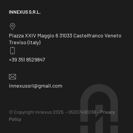
INNEXUS S.R.L.
Piazza XXIV Maggio 6 31033 Castelfranco Veneto
Treviso (Italy)
+39 351 8529847
innexussrl@gmail.com
© Copyright Innexus 2026. – 05207490268 –
Privacy
Policy